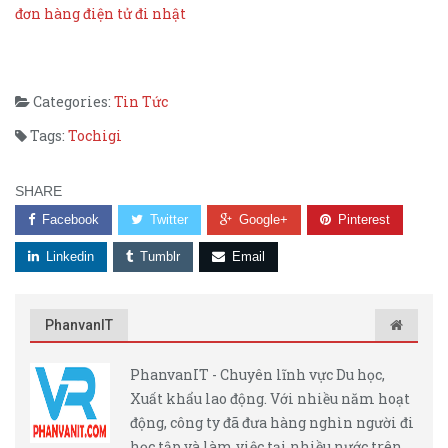
đơn hàng điện tử đi nhật
Categories:
Tin Tức
Tags:
Tochigi
SHARE
Facebook
Twitter
Google+
Pinterest
Linkedin
Tumblr
Email
PhanvanIT
PhanvanIT - Chuyên lĩnh vực Du học,
Xuất khẩu lao động. Với nhiều năm hoạt
động, công ty đã đưa hàng nghìn người đi
học tập và làm việc tại nhiều nước trên