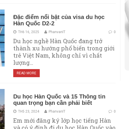
Đặc điểm nổi bật của visa du học
Hàn Quốc D2-2
TH6 16, 2025
PhanvanIT
0
Du học nghề Hàn Quốc đang trở
thành xu hướng phổ biến trong giới
trẻ Việt Nam, không chỉ vì chất
lượng…
READ MORE
Du học Hàn Quốc và 15 Thông tin
quan trọng bạn cần phải biết
TH5 23, 2024
PhanvanIT
0
Em mới đăng ký lớp học tiếng Hàn
và có ý định đi du học Hàn Quốc vào