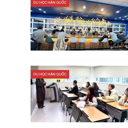
DU HỌC HÀN QUỐC
DU HỌC HÀN QUỐC