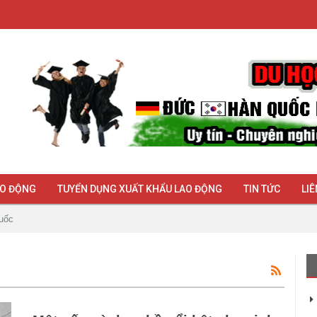
AO ĐỘNG
TUYỂN DỤNG XUẤT KHẨU LAO ĐỘNG
TIN TỨC
LIÊ
uốc