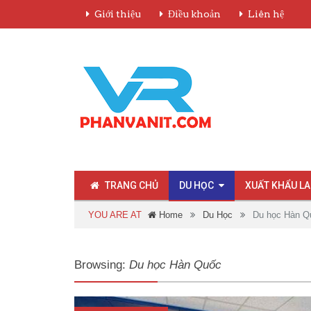
Giới thiệu
Điều khoản
Liên hệ
TRANG CHỦ
DU HỌC
XUẤT KHẨU L
YOU ARE AT
Home
Du Học
Du học Hàn Q
Browsing:
Du học Hàn Quốc