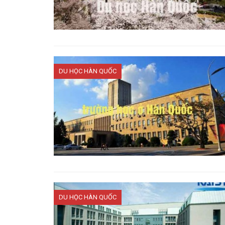
DU HỌC HÀN QUỐC
DU HỌC HÀN QUỐC