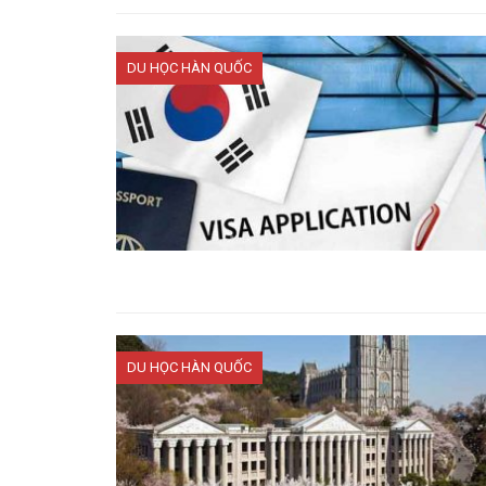
DU HỌC HÀN QUỐC
DU HỌC HÀN QUỐC