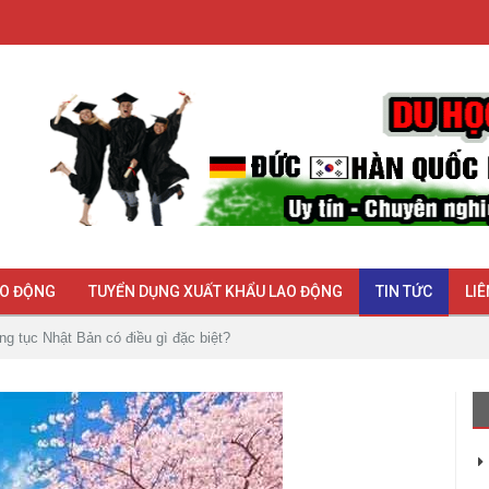
AO ĐỘNG
TUYỂN DỤNG XUẤT KHẨU LAO ĐỘNG
TIN TỨC
LIÊ
ng tục Nhật Bản có điều gì đặc biệt?