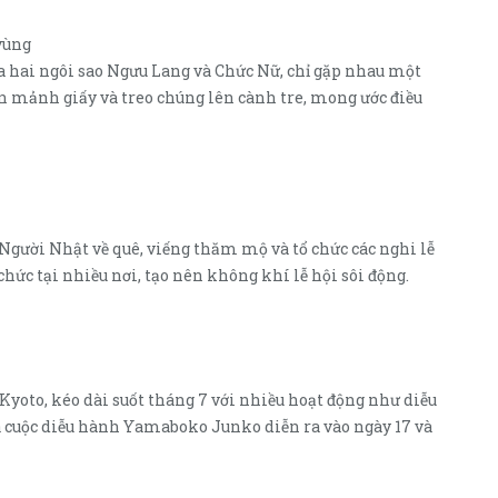
vùng
ữa hai ngôi sao Ngưu Lang và Chức Nữ, chỉ gặp nhau một
n mảnh giấy và treo chúng lên cành tre, mong ước điều
. Người Nhật về quê, viếng thăm mộ và tổ chức các nghi lễ
chức tại nhiều nơi, tạo nên không khí lễ hội sôi động.
 Kyoto, kéo dài suốt tháng 7 với nhiều hoạt động như diễu
là cuộc diễu hành Yamaboko Junko diễn ra vào ngày 17 và