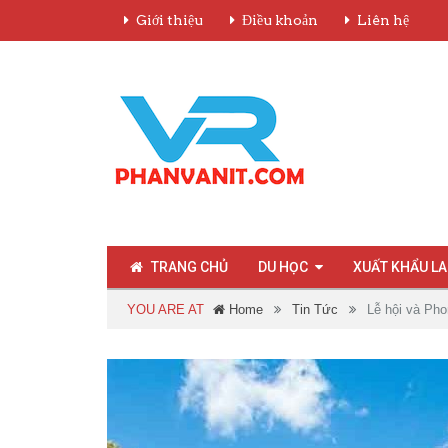
Giới thiệu
Điều khoản
Liên hệ
TRANG CHỦ
DU HỌC
XUẤT KHẨU L
YOU ARE AT
Home
Tin Tức
Lễ hội và Pho