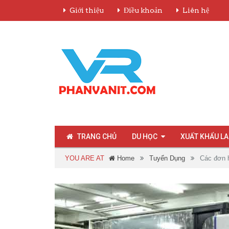
Giới thiệu
Điều khoản
Liên hệ
TRANG CHỦ
DU HỌC
XUẤT KHẨU L
YOU ARE AT
Home
Tuyển Dụng
Các đơn 