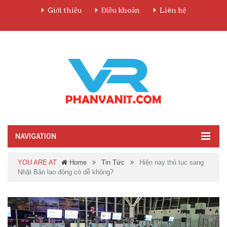
Giới thiệu
Điều khoản
Liên hệ
NAVIGATION
YOU ARE AT
Home
Tin Tức
Hiện nay thủ tục sang
Nhật Bản lao động có dễ không?