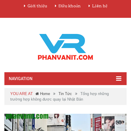
Giới thiệu
Điều khoản
Liên hệ
NAVIGATION
YOU ARE AT
Home
Tin Tức
Tổng hợp những
trường hợp không được quay lại Nhật Bản