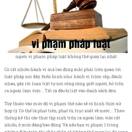
người vi phạm pháp luật không thể quay lại nhật
Có rất nhiều hành vi mà lao động mắc phải liên quan tới
luật pháp nơi đây. Điển hình như: hành vi trộm cắp, đánh
nhau, gây rối loạn trật tự nơi công cộng, giết người, bỏ trốn
ra ngoài làm việc…. Tất cả đều bị liệt vào danh sách đen.
Tùy thuộc vào mức độ vi phạm thế nào sẽ có hình thức xử
hợp lý. Có thể là phạt tiền, phạt tù, trục xuất về nước…. Theo
thống kê thì các thực tập sinh trốn ra ngoài làm việc rất
nhiều, ở mức đáng báo động. Và nếu bạn vi phạm 1 trong
những điều trên thì chắc chắn sẽ không thể quay lại dù sang