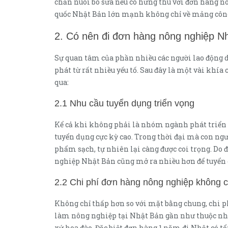
chăn nuôi bò sữa nếu có hứng thú với đơn hàng nô
quốc Nhật Bản lớn mạnh không chỉ về mảng công
2. Có nên đi đơn hàng nông nghiệp N
Sự quan tâm của phần nhiều các người lao động
phát từ rất nhiều yếu tố. Sau đây là một vài kh
qua:
2.1 Nhu cầu tuyển dụng triển vọng
Kể cả khi không phải là nhóm ngành phát triển
tuyển dụng cực kỳ cao. Trong thời đại mà con ngư
phẩm sạch, tự nhiên lại càng được coi trọng. Do 
nghiệp Nhật Bản cũng mở ra nhiều hơn để tuyển 
2.2 Chi phí đơn hàng nông nghiệp không 
Không chỉ thấp hơn so với mặt bằng chung, chi p
làm nông nghiệp tại Nhật Bản gần như thuộc nhó
xứ hoa đào. Đặc biệt đơn hàng 1 năm đi Nhật có tổ