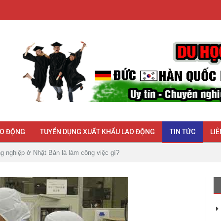
AO ĐỘNG
TUYỂN DỤNG XUẤT KHẨU LAO ĐỘNG
TIN TỨC
LIÊ
 nghiệp ở Nhật Bản là làm công việc gì?