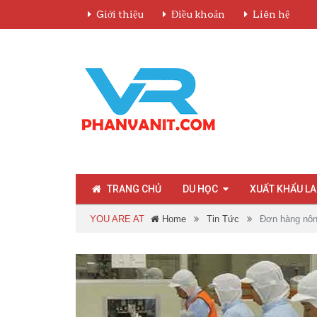
Giới thiệu
Điều khoản
Liên hệ
TRANG CHỦ
DU HỌC
XUẤT KHẨU L
YOU ARE AT
Home
Tin Tức
Đơn hàng nông