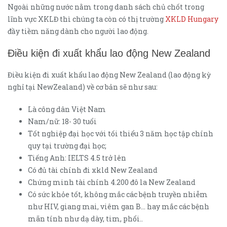
Ngoài những nước nằm trong danh sách chủ chốt trong
lĩnh vực XKLĐ thì chúng ta còn có thị trường
XKLD Hungary
đầy tiềm năng dành cho người lao động.
Điều kiện đi xuất khẩu lao động New Zealand
Điều kiện đi xuất khẩu lao động New Zealand (lao động kỳ
nghỉ tại NewZealand) về cơ bản sẽ như sau:
Là công dân Việt Nam
Nam/nữ: 18- 30 tuổi
Tốt nghiệp đại học với tối thiểu 3 năm học tập chính
quy tại trường đại học;
Tiếng Anh: IELTS 4.5 trở lên
Có đủ tài chính đi xkld New Zealand
Chứng minh tài chính 4.200 đô la New Zealand
Có sức khỏe tốt, không mắc các bệnh truyền nhiễm
như HIV, giang mai, viêm gan B… hay mắc các bệnh
mãn tính như dạ dày, tim, phổi..