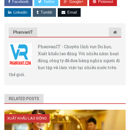
Facebook
Twitter
Google+
Pinterest
Linkedin
Tumblr
Email
PhanvanIT
PhanvanIT - Chuyên lĩnh vực Du học,
Xuất khẩu lao động. Với nhiều năm hoạt
động, công ty đã đưa hàng nghìn người đi
học tập và làm việc tại nhiều nước trên
thế giới.
RELATED POSTS
XUẤT KHẨU LAO ĐỘNG