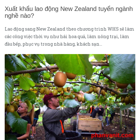
Xuất khẩu lao động New Zealand tuyển ngành
nghề nào?
Lao động sang New Zealand theo chương trình WHS sẽ làm
các công việc thời vụ như hái hoa quả, làm nông trại, làm
đầu bếp, phục vụ trong nhà hàng, khách sạn…