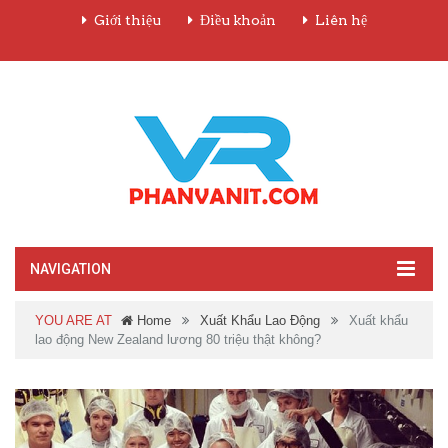
Giới thiệu
Điều khoản
Liên hệ
NAVIGATION
YOU ARE AT
Home
Xuất Khẩu Lao Động
Xuất khẩu
lao động New Zealand lương 80 triệu thật không?