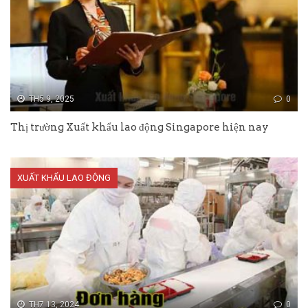
TH5 9, 2025
0
Thị trường Xuất khẩu lao động Singapore hiện nay
XUẤT KHẨU LAO ĐỘNG
TH7 13, 2024
0