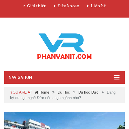
Giới thiệu
Điều khoản
Liên hệ
NAVIGATION
YOU ARE AT
Home
Du Học
Du học Đức
Đăng
ký du học nghề Đức nên chọn ngành nào?