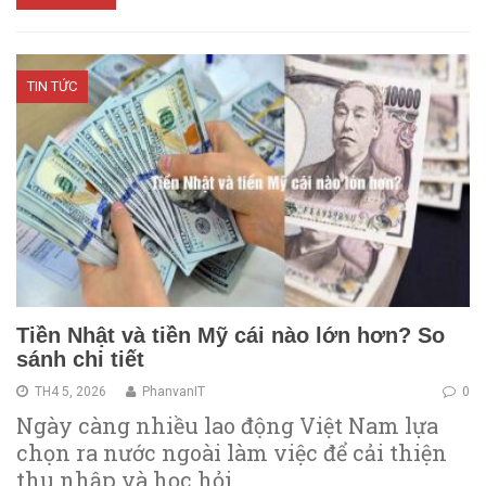
TIN TỨC
Tiền Nhật và tiền Mỹ cái nào lớn hơn? So
sánh chi tiết
TH4 5, 2026
PhanvanIT
0
Ngày càng nhiều lao động Việt Nam lựa
chọn ra nước ngoài làm việc để cải thiện
thu nhập và học hỏi…