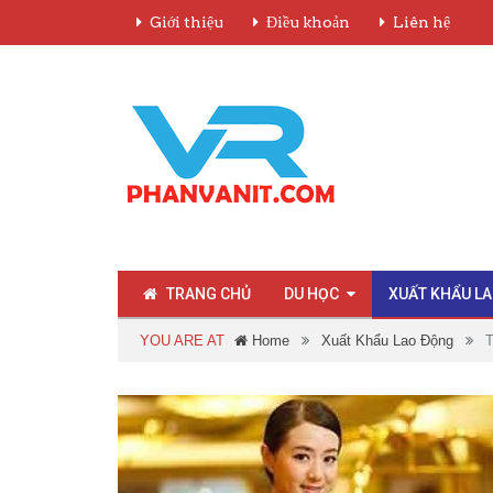
Giới thiệu
Điều khoản
Liên hệ
TRANG CHỦ
DU HỌC
XUẤT KHẨU L
YOU ARE AT
Home
Xuất Khẩu Lao Động
T