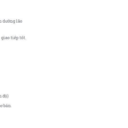
n dưỡng lão
giao tiếp tốt.
h độ)
ơ bản.