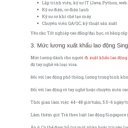
Lập trình viên, kỹ sư IT (Java, Python, web
Kỹ sư điện, cơ điện lạnh
Kỹ sư cơ khí chế tạo máy
Chuyên viên QA/QC, kỹ thuật sản xuất
Yêu cầu: Tốt nghiệp cao đẳng/đại học, có bằng cấ
3. Mức lương xuất khẩu lao động Sin
Mức lương dành cho người
đi xuất khẩu lao động
độ tay nghề và loại visa.
Đối với lao động phổ thông, lương trung bình kho
Đối với lao động có tay nghề hoặc chuyên môn ca
Thời gian làm việc: 44–48 giờ/tuần, 5.5–6 ngày/t
Làm thêm giờ: Trả theo luật lao động Singapore (t
Ăn ở: Có thể được hỗ trợ một phần hoặc trừ vào 