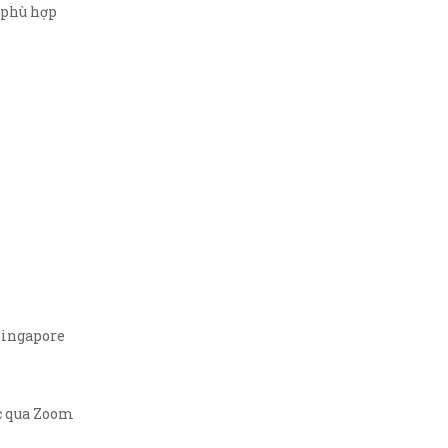
 phù hợp
 Singapore
ặc qua Zoom