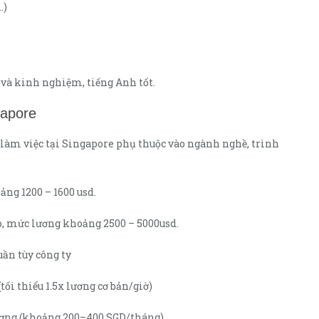
…)
p và kinh nghiệm, tiếng Anh tốt.
gapore
làm việc tại Singapore phụ thuộc vào ngành nghề, trình
ảng 1200 – 1600 usd.
o, mức lương khoảng 2500 – 5000usd.
uần tùy công ty
ối thiểu 1.5x lương cơ bản/giờ)
lương (khoảng 200–400 SGD/tháng)