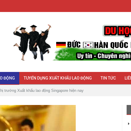
AO ĐỘNG
TUYỂN DỤNG XUẤT KHẨU LAO ĐỘNG
TIN TỨC
LIÊ
hị trường Xuất khẩu lao động Singapore hiện nay