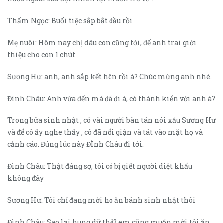
Thẩm Ngọc: Buổi tiệc sắp bắt đầu rồi
Mẹ nuôi: Hôm nay chị dâu con cũng tới, để anh trai giới
thiệu cho con 1 chút
Sương Hư: anh, anh sắp kết hôn rồi à? Chúc mừng anh nhé.
Đình Châu: Anh vừa đến mà đã đi à, có thành kiến với anh à?
Trong bữa sinh nhật , có vài người bàn tán nói xấu Sương Hư
và để cô ấy nghe thấy , cô đã nổi giận và tát vào mặt họ và
cảnh cáo. Đúng lúc này ĐÌnh Châu đi tới.
Đình Châu: Thật đáng sợ, tôi có bị giết người diệt khẩu
không đây
Sương Hư: Tôi chỉ đang mời họ ăn bánh sinh nhật thôi
Đình Châu: Sao lại hung dữ thế? em cũng muốn mời tôi ăn