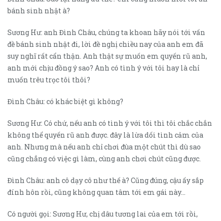
bánh sinh nhật à?
Sương Hư: anh Đình Châu, chúng ta khoan hãy nói tới vấn
đề bánh sinh nhật đi, lời đề nghị chiều nay của anh em đã
suy nghĩ rất cẩn thận. Anh thật sự muốn em quyến rũ anh,
anh mới chịu đồng ý sao? Anh có tình ý với tôi hay là chỉ
muốn trêu trọc tôi thôi?
Đình Châu: có khác biệt gì không?
Sương Hư: Có chứ, nếu anh có tình ý với tôi thì tôi chắc chắn
không thể quyến rũ anh được. đây là lừa dối tình cảm của
anh. Nhưng mà nếu anh chỉ chơi đùa một chút thì dù sao
cũng chẳng có việc gì làm, cùng anh chơi chút cũng được.
Đình Châu: anh cô dạy cô như thế à? Cũng đúng, cậu ấy sắp
đính hôn rồi, cũng không quan tâm tới em gái này…
Có người gọi: Sương Hư, chị dâu tương lai của em tới rồi,