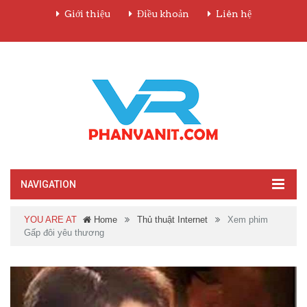
Giới thiệu
Điều khoản
Liên hệ
NAVIGATION
YOU ARE AT
Home
Thủ thuật Internet
Xem phim
Gấp đôi yêu thương