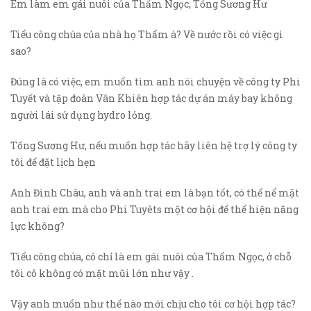
Em làm em gái nuôi của Thẩm Ngọc, Tống Sương Hư
Tiểu công chúa của nhà họ Thẩm à? Về nước rồi có việc gì
sao?
Đúng là có việc, em muốn tìm anh nói chuyện về công ty Phi
Tuyết và tập đoàn Vân Khiên hợp tác dự án máy bay không
người lái sử dụng hydro lỏng.
Tống Sương Hư, nếu muốn hợp tác hãy liên hệ trợ lý công ty
tôi để đặt lịch hẹn
Anh Đình Châu, anh và anh trai em là bạn tốt, có thể nể mặt
anh trai em mà cho Phi Tuyêts một cơ hội để thể hiện năng
lực không?
Tiểu công chúa, cô chỉ là em gái nuôi của Thẩm Ngọc, ở chỗ
tôi cô không có mặt mũi lớn như vậy .
Vậy anh muốn như thế nào mới chịu cho tôi cơ hội hợp tác?