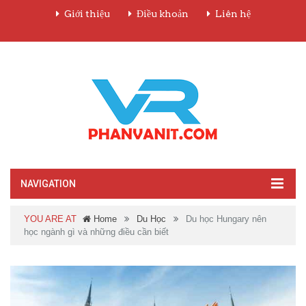
Giới thiệu
Điều khoản
Liên hệ
NAVIGATION
YOU ARE AT
Home
Du Học
Du học Hungary nên
học ngành gì và những điều cần biết