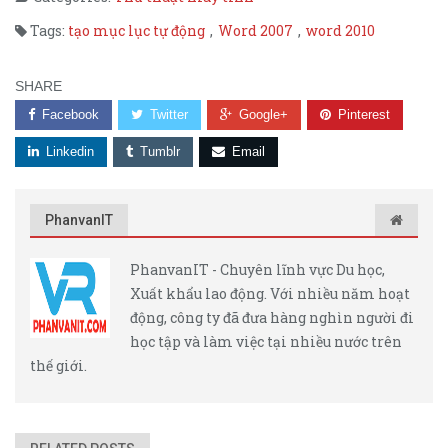
Tags:
tạo mục lục tự động
,
Word 2007
,
word 2010
SHARE
Facebook
Twitter
Google+
Pinterest
Linkedin
Tumblr
Email
PhanvanIT
PhanvanIT - Chuyên lĩnh vực Du học,
Xuất khẩu lao động. Với nhiều năm hoạt
động, công ty đã đưa hàng nghìn người đi
học tập và làm việc tại nhiều nước trên
thế giới.