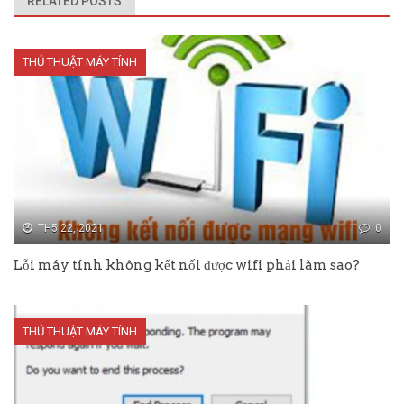
RELATED POSTS
THỦ THUẬT MÁY TÍNH
TH5 22, 2021
0
Lỗi máy tính không kết nối được wifi phải làm sao?
THỦ THUẬT MÁY TÍNH