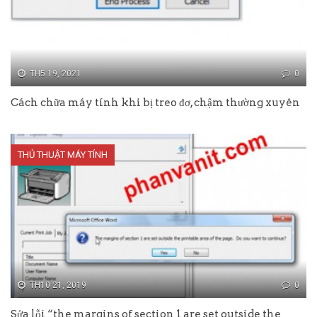
TH5 19, 2021
0
Cách chữa máy tính khi bị treo đơ, chậm thường xuyên
THỦ THUẬT MÁY TÍNH
TH10 21, 2019
0
Sửa lỗi “the margins of section 1 are set outside the