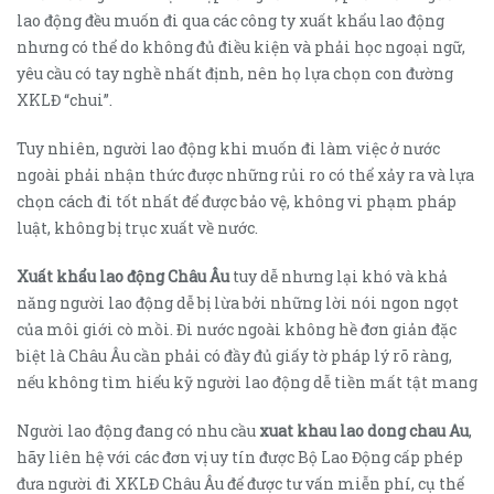
lao động đều muốn đi qua các công ty xuất khẩu lao động
nhưng có thể do không đủ điều kiện và phải học ngoại ngữ,
yêu cầu có tay nghề nhất định, nên họ lựa chọn con đường
XKLĐ “chui”.
Tuy nhiên, người lao động khi muốn đi làm việc ở nước
ngoài phải nhận thức được những rủi ro có thể xảy ra và lựa
chọn cách đi tốt nhất để được bảo vệ, không vi phạm pháp
luật, không bị trục xuất về nước.
Xuất khẩu lao động Châu Âu
tuy dễ nhưng lại khó và khả
năng người lao động dễ bị lừa bởi những lời nói ngon ngọt
của môi giới cò mồi. Đi nước ngoài không hề đơn giản đặc
biệt là Châu Âu cần phải có đầy đủ giấy tờ pháp lý rõ ràng,
nếu không tìm hiểu kỹ người lao động dễ tiền mất tật mang
Người lao động đang có nhu cầu
xuat khau lao dong chau Au
,
hãy liên hệ với các đơn vị uy tín được Bộ Lao Động cấp phép
đưa người đi XKLĐ Châu Âu để được tư vấn miễn phí, cụ thể