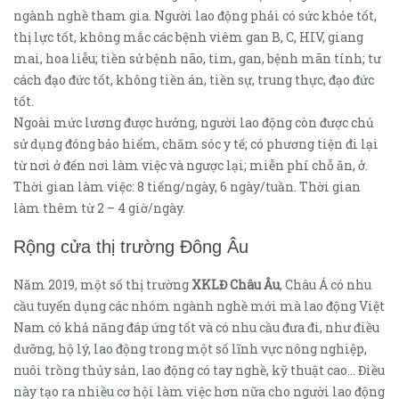
ngành nghề tham gia. Người lao động phải có sức khỏe tốt,
thị lực tốt, không mắc các bệnh viêm gan B, C, HIV, giang
mai, hoa liễu; tiền sử bệnh não, tim, gan, bệnh mãn tính; tư
cách đạo đức tốt, không tiền án, tiền sự, trung thực, đạo đức
tốt.
Ngoài mức lương được hưởng, người lao động còn được chủ
sử dụng đóng bảo hiểm, chăm sóc y tế; có phương tiện đi lại
từ nơi ở đến nơi làm việc và ngược lại; miễn phí chỗ ăn, ở.
Thời gian làm việc: 8 tiếng/ngày, 6 ngày/tuần. Thời gian
làm thêm từ 2 – 4 giờ/ngày.
Rộng cửa thị trường Đông Âu
Năm 2019, một số thị trường
XKLĐ Châu Âu
, Châu Á có nhu
cầu tuyển dụng các nhóm ngành nghề mới mà lao động Việt
Nam có khả năng đáp ứng tốt và có nhu cầu đưa đi, như điều
dưỡng, hộ lý, lao động trong một số lĩnh vực nông nghiệp,
nuôi trồng thủy sản, lao động có tay nghề, kỹ thuật cao… Điều
này tạo ra nhiều cơ hội làm việc hơn nữa cho người lao động