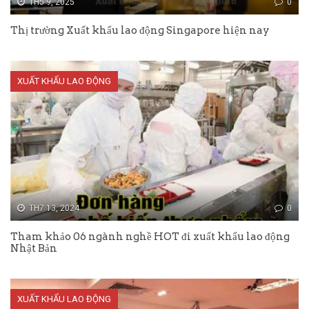
TH5 9, 2025
0
Thị trường Xuất khẩu lao động Singapore hiện nay
XUẤT KHẨU LAO ĐỘNG
TH7 13, 2024
0
Tham khảo 06 ngành nghề HOT đi xuất khẩu lao động
Nhật Bản
XUẤT KHẨU LAO ĐỘNG