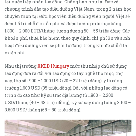
tại nước tiếp nhận lao động. Chẳng hạn như tại Đức với
chương trình đào tạo điều dưỡng Việt Nam, trong 2 năm học
chuyên môn tại Đức, học viên điều dưỡng viên người Việt sẽ
được bố trí chỗ ở miễn phí và được hưởng mức học bổng
1.800 – 2.000 EUR/tháng, tương đương 50 – 55 triệu đồng. Các
khoản phí, thuế, bảo hiểm theo quy định, chi phí ăn và sinh
hoạt điều dưỡng viên sẽ phải tự đóng, trong khi đó chỗ ở là
miễn phí.
Như thị trường
XKLD Hungary
mức thu nhập chủ sử dụng
lao động đưa ra đối với lao động có tay nghề thợ mộc, thợ
xây, thợ sắt 900 – 1.000 USD (20 – 22 triệu đồng); y tá công
trường 1.600 USD (35 triệu đồng). Đối với những lao động có
trình độ cao như kỹ sư trắc địa lương từ 1.800 – 2.200
USD/tháng (40 – 48 triệu đồng); kỹ sư xây dựng lương 3.100 –
3.600 USD/tháng (68 – 80 triệu đồng).