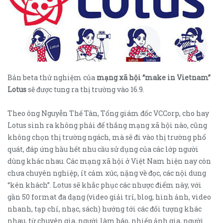
Bản beta thử nghiệm của
mạng xã hội “make in Vietnam”
Lotus
sẽ được tung ra thị trường vào 16.9.
Theo ông Nguyễn Thế Tân, Tổng giám đốc VCCorp, cho hay
Lotus sinh ra không phải để thắng mạng xã hội nào, cũng
không chọn thị trường ngách, mà sẽ đi vào thị trường phổ
quát, đáp ứng hầu hết nhu cầu sử dụng của các lớp người
dùng khác nhau. Các mạng xã hội ở Việt Nam hiện nay còn
chưa chuyên nghiệp, ít cảm xúc, nặng về đọc, các nội dung
“kén khách”. Lotus sẽ khắc phục các nhược điểm này, với
gần 50 format đa dạng (video giải trí, blog, hình ảnh, video
nhanh, tạp chí, nhạc, sách) hướng tới các đối tượng khác
nhau, từ chuyên gia, người làm báo, nhiếp ảnh gia, người