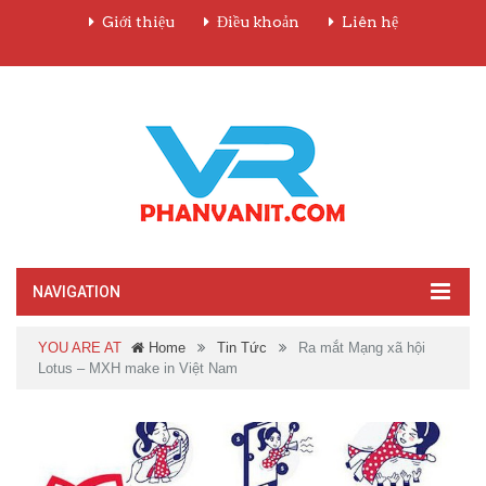
Giới thiệu
Điều khoản
Liên hệ
NAVIGATION
YOU ARE AT
Home
Tin Tức
Ra mắt Mạng xã hội
Lotus – MXH make in Việt Nam