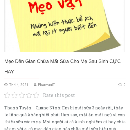
Mẹo Dân Gian Chữa Mất Sữa Cho Mẹ Sau Sinh CỰC
HAY
TH4 4, 2021
PhanvanIT
0
Rate this post
Thanh Tuyền – Quảng Ninh: Em bị mất sữa 3 ngày rồi, thấy
lo lắng quá không biết phải làm sao, mất ăn mất ngủ vì con
thiếu sữa các mẹ ạ. Mọi người ai có kinh nghiệm gì hay chia
sẻ em với ạ, có mẹo dân gian nào chữa mất sữa hiệu quả