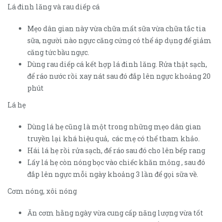
Lá đinh lăng và rau diếp cá
Mẹo dân gian này vừa chữa mất sữa vừa chữa tắc tia
sữa, người nào ngực căng cứng có thể áp dụng để giảm
căng tức bầu ngực.
Dùng rau diếp cá kết hợp lá đinh lăng. Rửa thật sạch,
để ráo nước rồi xay nát sau đó đắp lên ngực khoảng 20
phút
Lá hẹ
Dùng lá hẹ cũng là một trong những mẹo dân gian
truyền lại khá hiệu quả, các mẹ có thể tham khảo.
Hái lá hẹ rồi rửa sạch, để ráo sau đó cho lên bếp rang
Lấy lá hẹ còn nóng bọc vào chiếc khăn mỏng , sau đó
đắp lên ngực mỗi ngày khoảng 3 lần để gọi sữa về.
Cơm nóng, xôi nóng
Ăn cơm hằng ngày vừa cung cấp năng lượng vừa tốt