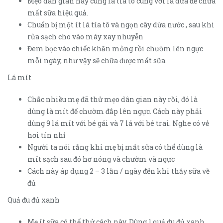
Mẹo dân gian hay cùng lá tía tô cùng với lá dừa để chữa
mất sữa hiệu quả.
Chuẩn bị một ít lá tía tô và ngọn cây dừa nước , sau khi
rửa sạch cho vào máy xay nhuyễn
Đem bọc vào chiếc khăn mỏng rồi chườm lên ngực
mỗi ngày, như vậy sẽ chữa được mất sữa.
Lá mít
Chắc nhiều mẹ đã thử mẹo dân gian này rồi, đó là
dùng là mít để chườm đắp lên ngực. Cách này phải
dùng 9 lá mít với bé gái và 7 lá với bé trai. Nghe có vẻ
hơi tín nhỉ
Người ta nói rằng khi mẹ bị mất sữa có thể dùng là
mít sạch sau đó hơ nóng và chườm và ngực
Cách này áp dụng 2 – 3 lần / ngày đến khi thấy sữa về
đủ
Quả đu đủ xanh
Mẹ ít sữa có thể thử cách này. Dùng 1 quả đu đủ xanh ,