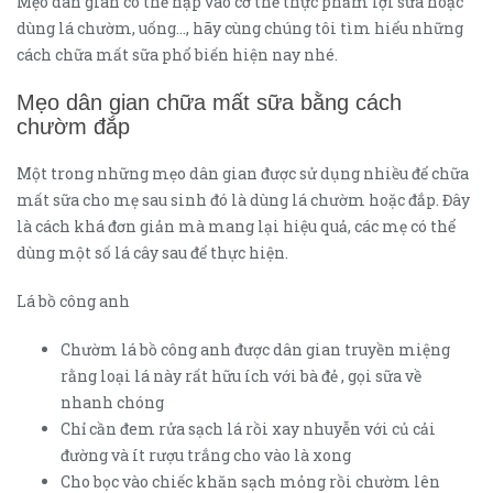
Mẹo dân gian có thể nạp vào cơ thể thực phẩm lợi sữa hoặc
dùng lá chườm, uống…, hãy cùng chúng tôi tìm hiểu những
cách chữa mất sữa phổ biến hiện nay nhé.
Mẹo dân gian chữa mất sữa bằng cách
chườm đắp
Một trong những mẹo dân gian được sử dụng nhiều để chữa
mất sữa cho mẹ sau sinh đó là dùng lá chườm hoặc đắp. Đây
là cách khá đơn giản mà mang lại hiệu quả, các mẹ có thể
dùng một số lá cây sau để thực hiện.
Lá bồ công anh
Chườm lá bồ công anh được dân gian truyền miệng
rằng loại lá này rất hữu ích với bà đẻ , gọi sữa về
nhanh chóng
Chỉ cần đem rửa sạch lá rồi xay nhuyễn với củ cải
đường và ít rượu trắng cho vào là xong
Cho bọc vào chiếc khăn sạch mỏng rồi chườm lên