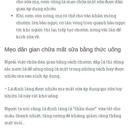
cho sữa mẹ, cơm cũng là mẹo chữa mất sữa được dân
gian áp dụng nhiều.
Khi cơm còn nóng, mẹ có thể cho vào khăn mỏng
chườm lên bầu ngực, cứ lăn vòng tròn quanh bầu ngực
tới khi nguội thì lại tiếp tục chườm nóng vài lần để
kích sữa về.
Mẹo dân gian chữa mất sữa bằng thức uống
Ngoài việc chữa dân gian bằng cách chườm đắp lá thì dùng
sắc nước lá để uống cũng là một trong những cách hay được
nhiều mẹ sau sinh áp dụng .
– Lá đinh lăng được nhiều mẹ mất sữa áp dụng gọi sữa tuy
nhiên lá này rất khó uống.
Người ta nói rằng, lá đinh lăng là “thần dược” vừa tốt cho
máu, thanh nhiệt, tăng cường đề kháng, giảm căng thẳng
mệt mỏi..