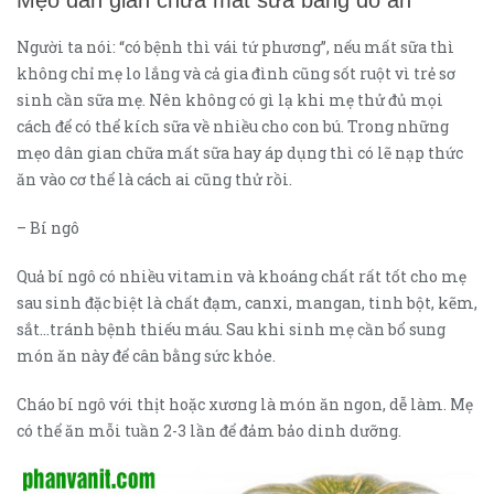
Người ta nói: “có bệnh thì vái tứ phương”, nếu mất sữa thì
không chỉ mẹ lo lắng và cả gia đình cũng sốt ruột vì trẻ sơ
sinh cần sữa mẹ. Nên không có gì lạ khi mẹ thử đủ mọi
cách để có thể kích sữa về nhiều cho con bú. Trong những
mẹo dân gian chữa mất sữa hay áp dụng thì có lẽ nạp thức
ăn vào cơ thể là cách ai cũng thử rồi.
– Bí ngô
Quả bí ngô có nhiều vitamin và khoáng chất rất tốt cho mẹ
sau sinh đặc biệt là chất đạm, canxi, mangan, tinh bột, kẽm,
sắt…tránh bệnh thiếu máu. Sau khi sinh mẹ cần bổ sung
món ăn này để cân bằng sức khỏe.
Cháo bí ngô với thịt hoặc xương là món ăn ngon, dễ làm. Mẹ
có thể ăn mỗi tuần 2-3 lần để đảm bảo dinh dưỡng.