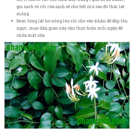
gọi sạch vỏ rồi rửa sạch sẽ cho hết mủ sau đó thái lát
mỏng
Đem từng lát hơ nóng lên rồi cho vào khăn để đắp lên
ngực , mẹo dân gian này cần thực hiện mỗi ngày để
chữa mất sữa