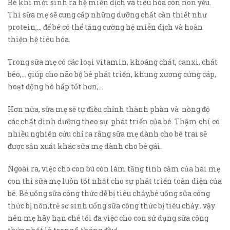
Bé khi mới sinh ra hệ miễn dịch và tiêu hóa còn non yếu.
Thì sữa mẹ sẽ cung cấp những dưỡng chất cần thiết như
protein,… để bé có thể tăng cường hệ miễn dịch và hoàn
thiện hệ tiêu hóa.
Trong sữa mẹ có các loại vitamin, khoáng chất, canxi, chất
béo,… giúp cho não bộ bé phát triển, khung xương cứng cáp,
hoạt động hô hấp tốt hơn,…
Hơn nữa, sữa mẹ sẽ tự điều chỉnh thành phần và nồng độ
các chất dinh dưỡng theo sự phát triển của bé. Thậm chí có
nhiều nghiên cứu chỉ ra rằng sữa mẹ dành cho bé trai sẽ
được sản xuất khác sữa mẹ dành cho bé gái.
Ngoài ra, việc cho con bú còn làm tăng tình cảm của hai mẹ
con thì sữa mẹ luôn tốt nhất cho sự phát triển toàn diện của
bé. Bé uống sữa công thức dễ bị tiêu chảy,bé uống sữa công
thức bị nôn,trẻ sơ sinh uống sữa công thức bị tiêu chảy.. vậy
nên mẹ hãy hạn chế tối đa việc cho con sử dụng sữa công