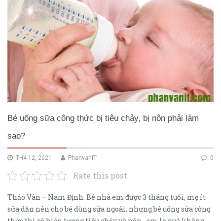
Bé uống sữa công thức bị tiêu chảy, bị nôn phải làm
sao?
TH4 12, 2021
PhanvanIT
0
Rate this post
Thảo Vân – Nam Định: Bé nhà em được 3 tháng tuổi, mẹ ít
sữa dần nên cho bé dùng sữa ngoài, nhưng bé uống sữa công
thức thì có hiện tượng tiêu chảy và nôn ..em lo quá không