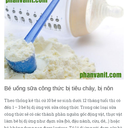
Bé uống sữa công thức bị tiêu chảy, bị nôn
Theo thống kê thì cứ 10 bé sơ sinh dưới 12 tháng tuổi thì có
đến 1 – 3 bé bị dị ứng với sữa công thức. Trong các loại sữa
công thức sẽ có các thành phần nguồn gốc động vật, thực vật
làm bé bị dị ứng như: đạm sữa (bò, đậu nành, cừu, dê,..) hoặc
bé không dung nạp được lactose. Tỷ lệ dị ứng với đạm sữa bò