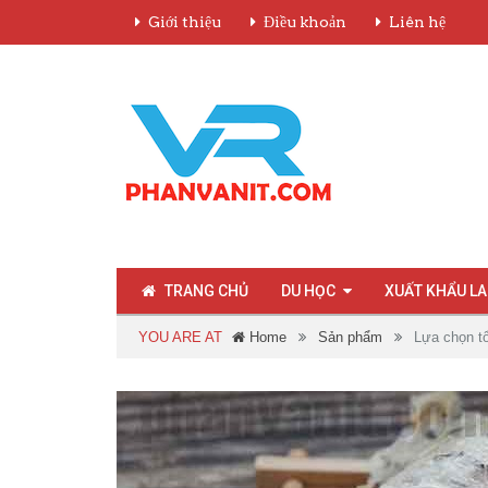
Giới thiệu
Điều khoản
Liên hệ
TRANG CHỦ
DU HỌC
XUẤT KHẨU L
YOU ARE AT
Home
Sản phẩm
Lựa chọn t