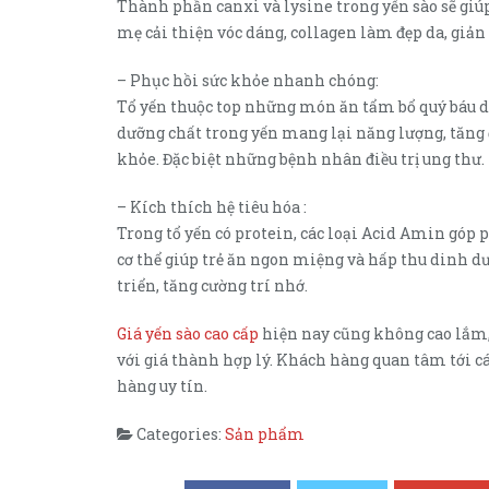
Thành phần canxi và lysine trong yến sào sẽ gi
mẹ cải thiện vóc dáng, collagen làm đẹp da, giản 
– Phục hồi sức khỏe nhanh chóng:
Tổ yến thuộc top những món ăn tẩm bổ quý báu 
dưỡng chất trong yến mang lại năng lượng, tăng
khỏe. Đặc biệt những bệnh nhân điều trị ung thư.
– Kích thích hệ tiêu hóa :
Trong tổ yến có protein, các loại Acid Amin góp p
cơ thể giúp trẻ ăn ngon miệng và hấp thu dinh dư
triển, tăng cường trí nhớ.
Giá yến sào cao cấp
hiện nay cũng không cao lắm,
với giá thành hợp lý. Khách hàng quan tâm tới c
hàng uy tín.
Categories:
Sản phẩm