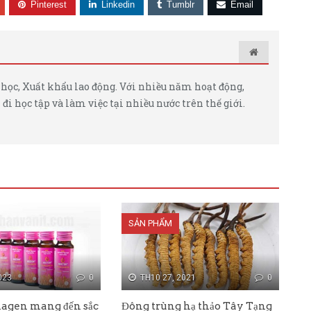
Pinterest
Linkedin
Tumblr
Email
học, Xuất khẩu lao động. Với nhiều năm hoạt động,
đi học tập và làm việc tại nhiều nước trên thế giới.
SẢN PHẨM
023
0
TH10 27, 2021
0
lagen mang đến sắc
Đông trùng hạ thảo Tây Tạng