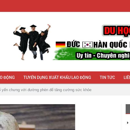
AO ĐỘNG
TUYỂN DỤNG XUẤT KHẨU LAO ĐỘNG
TIN TỨC
LIÊ
ổ yến chưng với đường phèn để tăng cường sức khỏe