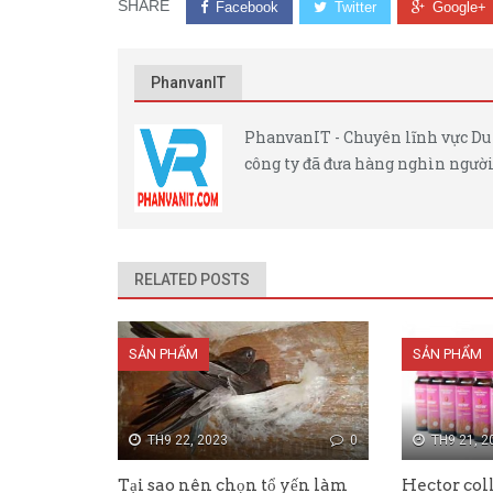
SHARE
Facebook
Twitter
Google+
PhanvanIT
PhanvanIT - Chuyên lĩnh vực Du 
công ty đã đưa hàng nghìn người 
RELATED POSTS
SẢN PHẨM
SẢN PHẨM
TH9 22, 2023
0
TH9 21, 2
Tại sao nên chọn tổ yến làm
Hector col