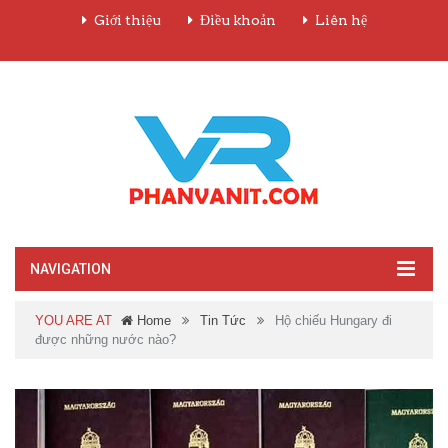
Giới thiệu
Điều khoản
Liên hệ
NAVIGATION
YOU ARE AT
Home
Tin Tức
Hộ chiếu Hungary đi
được những nước nào?