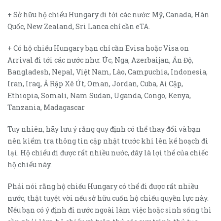
+ Sở hữu hộ chiếu Hungary đi tới các nước: Mỹ, Canada, Hàn
Quốc, New Zealand, Sri Lanca chỉ cần eTA.
+ Có hộ chiếu Hungary bạn chỉ cần Evisa hoặc Visa on
Arrival đi tới các nước như: Úc, Nga, Azerbaijan, Ấn Độ,
Bangladesh, Nepal, Việt Nam, Lào, Campuchia, Indonesia,
Iran, Iraq, Ả Rập Xê Út, Oman, Jordan, Cuba, Ai Cập,
Ethiopia, Somali, Nam Sudan, Uganda, Congo, Kenya,
Tanzania, Madagascar
Tuy nhiên, hãy lưu ý rằng quy định có thể thay đổi và bạn
nên kiểm tra thông tin cập nhật trước khi lên kế hoạch đi
lại. Hộ chiếu đi được rất nhiều nước, đây là lợi thế của chiếc
hộ chiếu này.
Phải nói rằng hộ chiếu Hungary có thể đi được rất nhiều
nước, thật tuyệt vời nếu sở hữu cuốn hộ chiếu quyền lực này.
Nếu bạn có ý định đi nước ngoài làm việc hoặc sinh sống thì