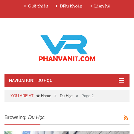
Giới thiệu
Điều khoản
Liên hệ
NAVIGATION:
DU HỌC
YOU ARE AT
Home
Du Học
Page 2
Browsing:
Du Học