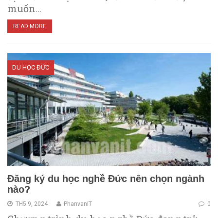
muốn…
READ MORE
DU HỌC ĐỨC
Đăng ký du học nghề Đức nên chọn ngành
nào?
TH5 9, 2024
PhanvanIT
0