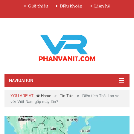
Giới thiệu
Điều khoản
Liên hệ
NAVIGATION
YOU ARE AT
Home
Tin Tức
Diện tích Thái Lan so
với Việt Nam gấp mấy lần?