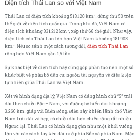
Diện tích Thái Lan so với Việt Nam
Thái Lan có diện tích khoảng 513.120 km², đứng thứ 50 trên
thế giới về diện tích quốc gia. Trong khi đó, Việt Nam có
diện tích khoảng 331.212 km², xếp thứ 66 thế giới. Như vậy,
diện tích của Thái Lan lớn hơn Việt Nam khoảng 181.908
km². Nếu so sánh một cách tương đối,
diện tích Thái Lan
rộng hơn Việt Nam gần 1,5 lần.
Sự khác biệt về diện tích này cũng góp phần tạo nên một số
khác biệt về phân bố dân cư, nguồn tài nguyên và điều kiện
tự nhiên giữa Thái Lan và Việt Nam.
Xét về hình dạng địa lý, Việt Nam có dáng hình chữ “S” trải
dài theo chiều Bắc – Nam, với đường bờ biển dài khoảng
3.260 km, giáp với Biển Đông. Điều này khiến lãnh thổ Việt
Nam trải dài và hẹp, có chiều dài hơn chiều rộng rất nhiều.
Ngược lại, Thái Lan có hình dạng gần như một khối vuông
lớn với các cánh tay kéo dài ra ở phía Bắc và phía Nam. Mặc