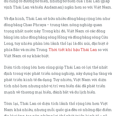
dù cũng có đường bờ biển, nhưng bờ biển của Thái Lan (giáp
vịnh Thái Lan và biển Andaman) ngắn hơn so với Việt Nam.
Về địa hình, Thái Lan sở hữu nhiều đồng bằng rộng lớn như
đồng bằng Chao Phraya – trung tâm nông nghiệp quan
trọng nhất nước này. Trong khi đó, Việt Nam có các đồng
bằng lớn như đồng bằng sông Hồng và đồng bằng sông Cửu
Long, tuy nhiên phần lớn lãnh thổ lại là đồi núi, đặc biệt ở
phía Bắc và miền Trung.
Thời tiết khí hậu Thái Lan
so với
Việt Nam có sự khác biệt.
Diện tích rộng lớn hơn cũng giúp Thái Lan có lợi thế nhất
định trong việc phát triển nông nghiệp, xây dựng hạ tầng và
phát triển kinh tế đa dạng. Tuy nhiên, Việt Nam với diện
tích nhỏ hơn nhưng nhờ vị trí ven biển dài đã phát triển
mạnh về thương mại biển, đánh bắt và du lịch biển.
Tóm lại, Thái Lan có diện tích lãnh thổ rộng lớn hơn Việt
Nam khá nhiều, nhưng mỗi quốc gia đều có những đặc điểm
địa lý riêng, tạo nên những lợi thế phát triển kinh tế – xã