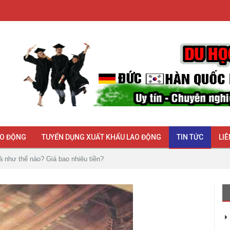
AO ĐỘNG
TUYỂN DỤNG XUẤT KHẨU LAO ĐỘNG
TIN TỨC
LIÊ
là như thế nào? Giá bao nhiêu tiền?