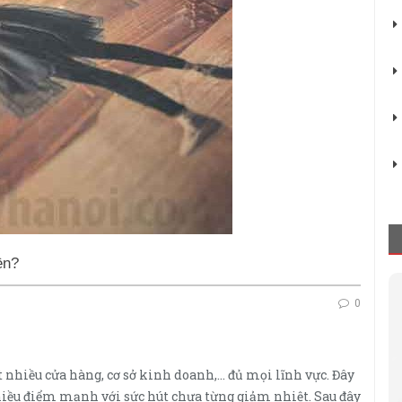
ền?
0
t nhiều cửa hàng, cơ sở kinh doanh,… đủ mọi lĩnh vực. Đây
ều điểm mạnh với sức hút chưa từng giảm nhiệt. Sau đây