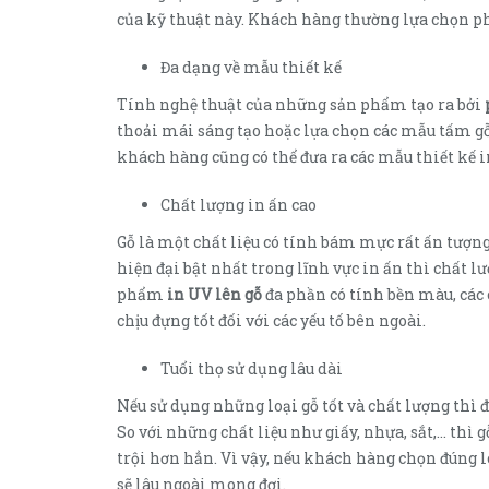
của kỹ thuật này. Khách hàng thường lựa chọn p
Đa dạng về mẫu thiết kế
Tính nghệ thuật của những sản phẩm tạo ra bởi
thoải mái sáng tạo hoặc lựa chọn các mẫu tấm gỗ 
khách hàng cũng có thể đưa ra các mẫu thiết kế i
Chất lượng in ấn cao
Gỗ là một chất liệu có tính bám mực rất ấn tượn
hiện đại bật nhất trong lĩnh vực in ấn thì chất l
phẩm
in UV lên gỗ
đa phần có tính bền màu, các 
chịu đựng tốt đối với các yếu tố bên ngoài.
Tuổi thọ sử dụng lâu dài
Nếu sử dụng những loại gỗ tốt và chất lượng thì
So với những chất liệu như giấy, nhựa, sắt,… thì 
trội hơn hẳn. Vì vậy, nếu khách hàng chọn đúng l
sẽ lâu ngoài mong đợi.