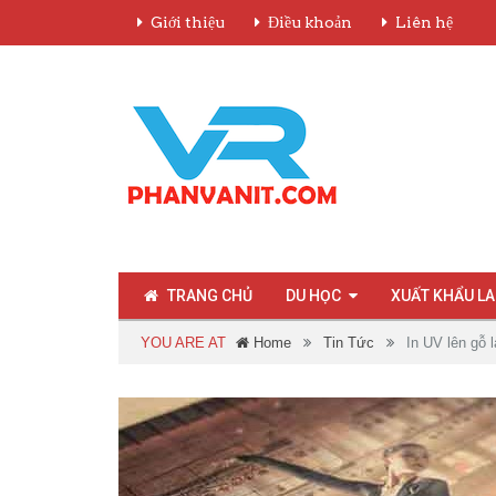
Giới thiệu
Điều khoản
Liên hệ
TRANG CHỦ
DU HỌC
XUẤT KHẨU L
YOU ARE AT
Home
Tin Tức
In UV lên gỗ 