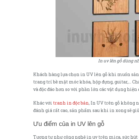
In uv lên gỗ dùng nh
Khách hàng lựa chọn in UV lên gỗ khi muốn sản x
trang trí bề mặt móc khóa, hộp đựng, guitar,… C
và độc đáo hơn so với phần lớn các vật dụng hiện 
Khác với
tranh in độc bản
, In UV trên gỗ không
đánh giá rất cao, sản phẩm sau khi in xong sẽ giữ
Ưu điểm của in UV lên gỗ
Tương tự như công nghệ in uv trên mica, sức hút