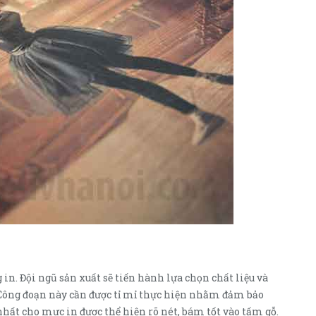
in. Đội ngũ sản xuất sẽ tiến hành lựa chọn chất liệu và
Công đoạn này cần được tỉ mỉ thực hiện nhằm đảm bảo
ất cho mực in được thể hiện rõ nét, bám tốt vào tấm gỗ.